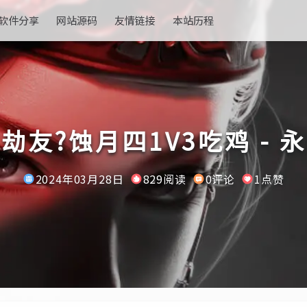
软件分享
网站源码
友情链接
本站历程
劫友?蚀月四1V3吃鸡 - 
2024年03月28日
829阅读
0评论
1点赞