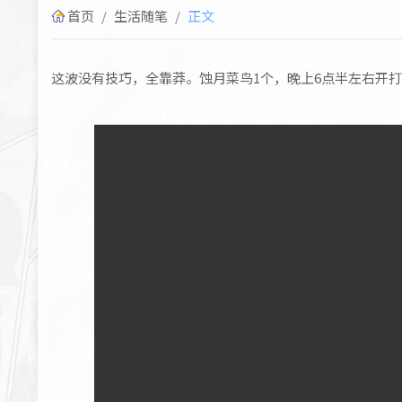
首页
/
生活随笔
/
正文
这波没有技巧，全靠莽。蚀月菜鸟1个，晚上6点半左右开