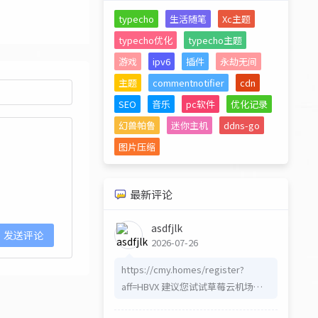
typecho
生活随笔
Xc主题
typecho优化
typecho主题
游戏
ipv6
插件
永劫无间
主题
commentnotifier
cdn
SEO
音乐
pc软件
优化记录
幻兽帕鲁
迷你主机
ddns-go
图片压缩
最新评论
asdfjlk
发送评论
2026-07-26
https://cmy.homes/register?
aff=HBVX 建议您试试草莓云机场，
可以流畅观看youtube和tiktok，上