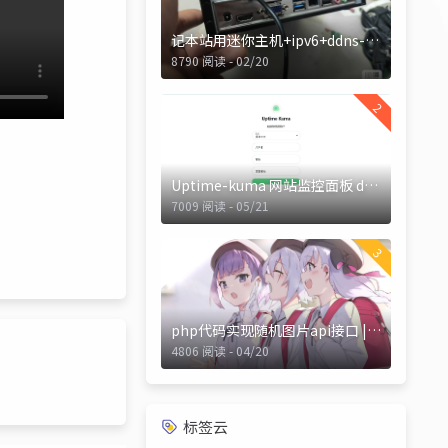
记本站用迷你主机+ipv6+ddns-go+无畏云加速搭建过程
8790 阅读 - 02/20
2
Uptime-kuma 网站监控面板 docker部署教程
7009 阅读 - 05/21
3
php代码实现随机图片api接口 |自适应设备图片
4806 阅读 - 04/20
标签云