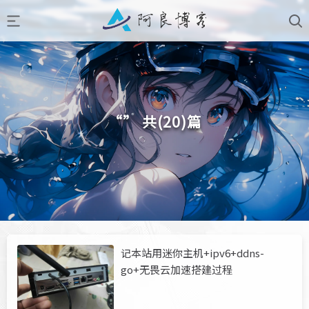
“” 共(20)篇
记本站用迷你主机+ipv6+ddns-
go+无畏云加速搭建过程