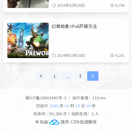
2024年02月20日
8,790
幻兽帕鲁 IPv6开服方法
2024年02月18日
4,231
1
...
3
4
皖ICP备20002493号-2
∣ 执行速度：110 ms
已运行
2269
天
03
时
19
分
30
秒
总访问：
93,296
次丨
当前在线：
2
人
本站由
提供 CDN加速服务