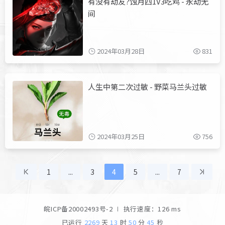
有没有劫友?蚀月四1V3吃鸡 - 永劫无
间
2024年03月28日
831
人生中第二次过敏 - 野菜马兰头过敏
2024年03月25日
756
1
...
3
4
5
...
7
皖ICP备20002493号-2
∣ 执行速度：126 ms
已运行
2269
天
13
时
50
分
46
秒