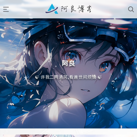
阿良
🍃 许我二两清风,看遍世间烦恼 🍃